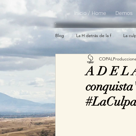
Inicio / Home
Demos
Blog
La H detrás de la f
La cul
COPALProduccion
A D E L A
conquista
#LaCulp