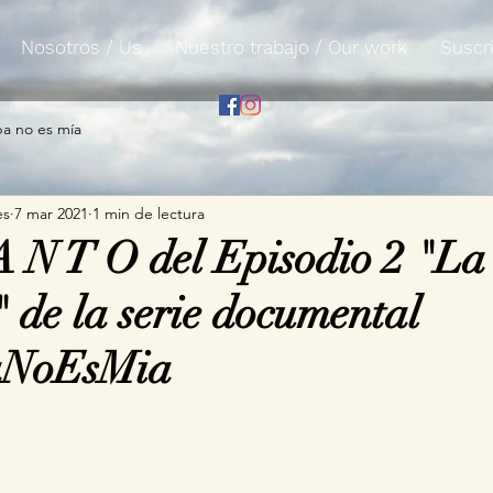
Nosotros / Us
Nuestro trabajo / Our work
Suscri
pa no es mía
es
7 mar 2021
1 min de lectura
 N T O del Episodio 2 "La
" de la serie documental
aNoEsMia