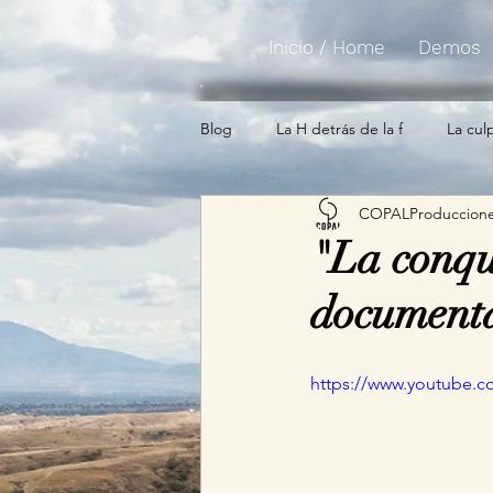
Inicio / Home
Demos
Blog
La H detrás de la f
La cul
COPALProduccion
"La conqui
document
https://www.youtube.