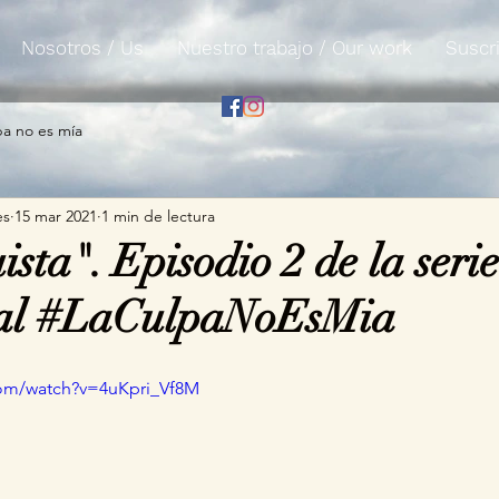
Nosotros / Us
Nuestro trabajo / Our work
Suscri
pa no es mía
es
15 mar 2021
1 min de lectura
sta". Episodio 2 de la serie
al #LaCulpaNoEsMia
com/watch?v=4uKpri_Vf8M