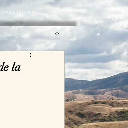
birse a la página
More
de la