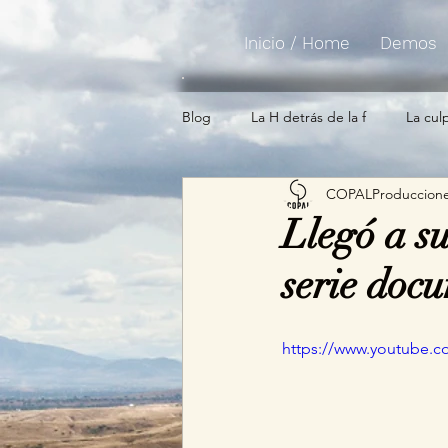
Inicio / Home
Demos
Blog
La H detrás de la f
La cul
COPALProduccion
Llegó a s
serie do
https://www.youtube.