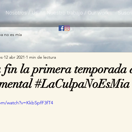
Nosotros / Us
Nuestro trabajo / Our work
Suscri
pa no es mía
es
12 abr 2021
1 min de lectura
u fin la primera temporada 
cumental #LaCulpaNoEsMia
com/watch?v=KkbSpfF3fT4