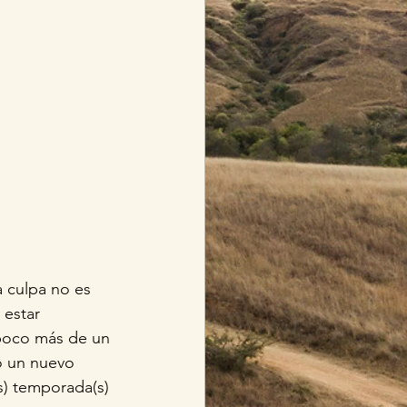
 culpa no es 
estar 
poco más de un 
o un nuevo 
s) temporada(s) 