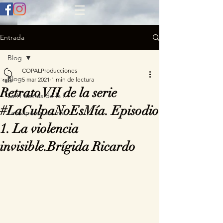
Entrada
Blog
COPALProducciones
Blog
5 mar 2021
1 min de lectura
Retrato VII de la serie
La H detrás de la f
#LaCulpaNoEsMía. Episodio
La culpa no es mía
1. La violencia
invisible.Brígida Ricardo