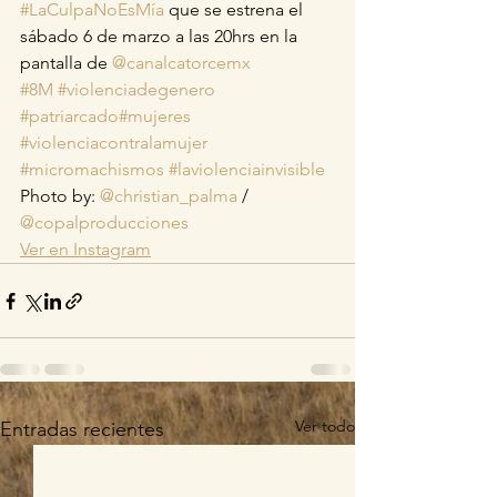
#LaCulpaNoEsMía
 que se estrena el 
sábado 6 de marzo a las 20hrs en la 
pantalla de 
@canalcatorcemx
#8M
#violenciadegenero
#patriarcado
#mujeres
#violenciacontralamujer
#micromachismos
#laviolenciainvisible
Photo by: 
@christian_palma
 / 
@copalproducciones
Ver en Instagram
Ver todo
Entradas recientes