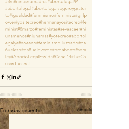
#8m
#niñasnomadres
#abortolegal💚
#abortolegal
#abortolegalseguroygratui
to
#igualdad
#feminismo
#feminista
#girlp
ower
#yositecreo
#hermanayositecreo
#fe
minist
#8marzo
#feministas
#sevaacaer
#ni
unamenos
#niunamas
#yotecreo
#abortol
egalya
#noesno
#feminismoilustrado
#pa
ñuelazo
#pañueloverde
#proaborto
#sera
ley
#AbortoLegalEsVida
#Canal14
#TusCa
usasTucanal
Ver todo
Entradas recientes